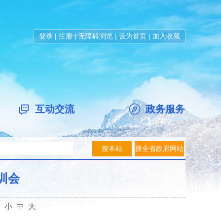
登录
|
注册
|
无障碍浏览
|
设为首页
|
加入收藏
互动交流
政务服务
训会
体
小
中
大