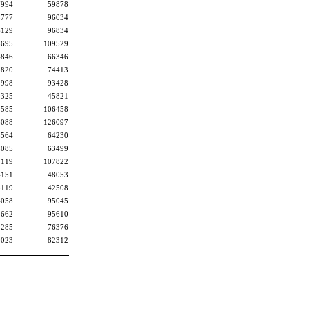
7994
59878
5777
96034
6129
96834
8695
109529
4846
66346
3820
74413
2998
93428
5325
45821
5585
106458
6088
126097
3564
64230
3085
63499
7119
107822
4151
48053
5119
42508
4058
95045
3662
95610
4285
76376
0023
82312