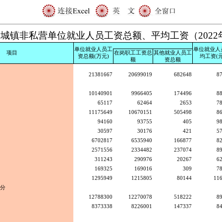
-8 城镇非私营单位就业人员工资总额、平均工资（2022
单位就业人员工
单位就业人
项目
在岗职工工资总
其他就业人员工
资总额(万元)
均工资(元
额
资总额
21381667
20699019
682648
8
10140901
9966405
174496
8
65117
62464
2653
7
11175649
10670151
505498
8
94160
93755
405
9
30597
30176
421
5
6702817
6535940
166877
8
2571556
2334482
237074
8
311243
290976
20267
6
169325
169016
309
7
1295949
1215805
80144
11
分
12788300
12270078
518222
8
8373338
8226001
147337
8