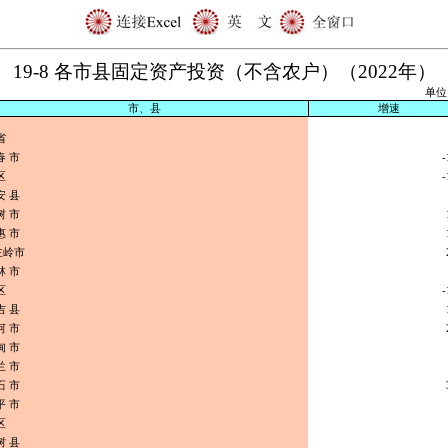
19-8 各市县固定资产投资（不含农户）（2022年）
单位
市、县
增速
省
春 市
-
区
-
安 县
树 市
惠 市
主岭市
林 市
区
-
吉 县
河 市
甸 市
兰 市
石 市
平 市
区
树 县