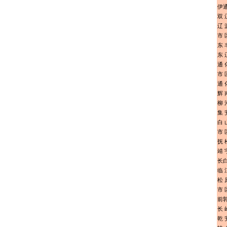
伊
双 
辽 
市 
东 
东 
通 
市 
通 
辉 
柳 
集 
白 
市 
抚 
靖 
长
临 
松 
市 
前
长 
乾 