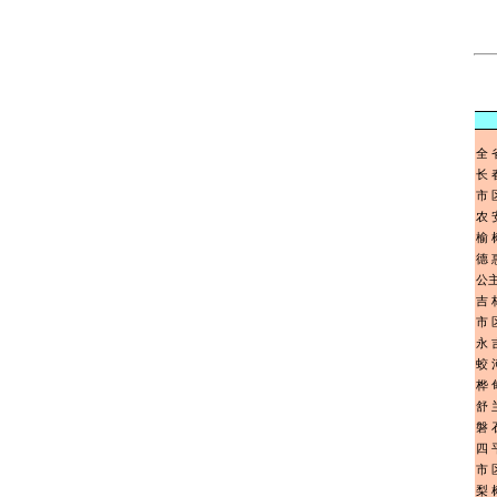
全 
长 
市 
农 
榆 
德 
公
吉 
市 
永 
蛟 
桦 
舒 
磐 
四 
市 
梨 