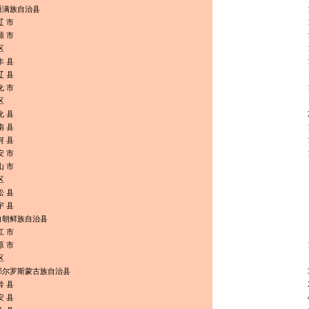
通满族自治县
辽 市
源 市
区
丰 县
辽 县
化 市
区
化 县
南 县
河 县
安 市
山 市
区
松 县
宇 县
白朝鲜族自治县
江 市
原 市
区
郭尔罗斯蒙古族自治县
岭 县
安 县