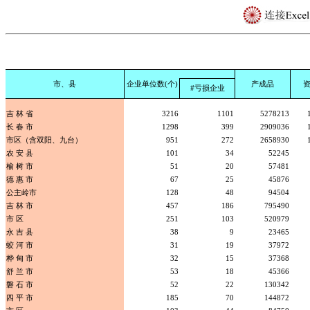
市、县
企业单位数(个)
产成品
#亏损企业
吉 林 省
3216
1101
5278213
长 春 市
1298
399
2909036
市区（含双阳、九台）
951
272
2658930
农 安 县
101
34
52245
榆 树 市
51
20
57481
德 惠 市
67
25
45876
公主岭市
128
48
94504
吉 林 市
457
186
795490
市 区
251
103
520979
永 吉 县
38
9
23465
蛟 河 市
31
19
37972
桦 甸 市
32
15
37368
舒 兰 市
53
18
45366
磐 石 市
52
22
130342
四 平 市
185
70
144872