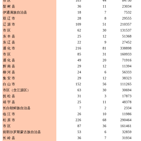
市 区
103
44
84750
梨 树 县
36
11
23034
伊通满族自治县
18
7
7532
双 辽 市
28
8
29555
辽 源 市
109
51
210357
市 区
62
30
131537
东 丰 县
25
12
51368
东 辽 县
22
9
27452
通 化 市
216
81
338898
市 区
85
31
160933
通 化 县
49
20
71916
辉 南 县
29
12
11394
柳 河 县
24
6
56333
集 安 市
29
12
38323
白 山 市
152
56
111265
市区（含江源区）
63
30
30694
抚 松 县
31
3
17873
靖 宇 县
25
11
48378
长白朝鲜族自治县
7
2
2334
临 江 市
26
10
11986
松 原 市
226
68
290464
市 区
87
36
161461
前郭尔罗斯蒙古族自治县
53
6
32859
长 岭 县
36
7
31934