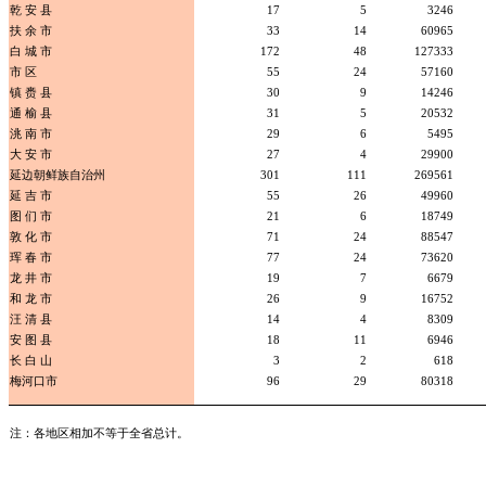
乾 安 县
17
5
3246
扶 余 市
33
14
60965
白 城 市
172
48
127333
市 区
55
24
57160
镇 赉 县
30
9
14246
通 榆 县
31
5
20532
洮 南 市
29
6
5495
大 安 市
27
4
29900
延边朝鲜族自治州
301
111
269561
延 吉 市
55
26
49960
图 们 市
21
6
18749
敦 化 市
71
24
88547
珲 春 市
77
24
73620
龙 井 市
19
7
6679
和 龙 市
26
9
16752
汪 清 县
14
4
8309
安 图 县
18
11
6946
长 白 山
3
2
618
梅河口市
96
29
80318
注：各地区相加不等于全省总计。