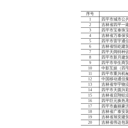
序号
1
四平市城市公
2
吉林省四平一
3
四平市宝泰珠
4
吉林省万泰保
5
四平市雷宇通
6
吉林省恒屹建
7
四平天阔特种
8
四平市新月建
9
四平市华生商
10
中影互娱（四
11
四平市重兴机
12
中国移动通信
13
吉林省华宇物
14
四平市天圆兴
15
吉林省启翔铝
16
四平巨元换热
17
四平市鑫丽豪
18
吉林省广泰安
19
吉林省旭安建
20
吉林省伟达包