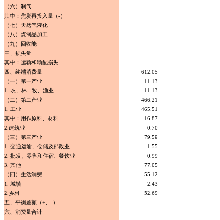
（六）制气
其中：焦炭再投入量（-）
（七）天然气液化
（八）煤制品加工
（九）回收能
三、损失量
其中：运输和输配损失
四、终端消费量
612.05
（一）第一产业
11.13
1. 农、林、牧、渔业
11.13
（二）第二产业
466.21
1. 工业
465.51
其中：用作原料、材料
16.87
2.建筑业
0.70
（三）第三产业
79.59
1. 交通运输、仓储及邮政业
1.55
2. 批发、零售和住宿、餐饮业
0.99
3. 其他
77.05
（四）生活消费
55.12
1. 城镇
2.43
2.乡村
52.69
五、平衡差额（+、-）
六、消费量合计