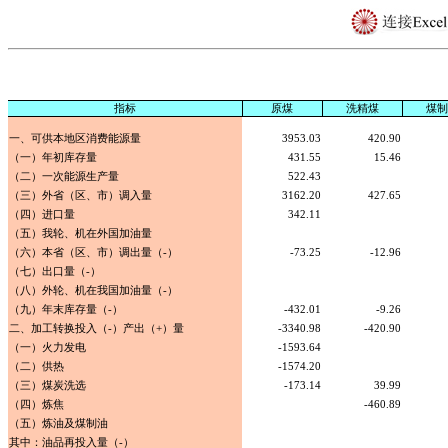
指标
原煤
洗精煤
煤制
一、可供本地区消费能源量
3953.03
420.90
（一）年初库存量
431.55
15.46
（二）一次能源生产量
522.43
（三）外省（区、市）调入量
3162.20
427.65
（四）进口量
342.11
（五）我轮、机在外国加油量
（六）本省（区、市）调出量（-）
-73.25
-12.96
（七）出口量（-）
（八）外轮、机在我国加油量（-）
（九）年末库存量（-）
-432.01
-9.26
二、加工转换投入（-）产出（+）量
-3340.98
-420.90
（一）火力发电
-1593.64
（二）供热
-1574.20
（三）煤炭洗选
-173.14
39.99
（四）炼焦
-460.89
（五）炼油及煤制油
其中：油品再投入量（-）