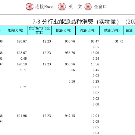
7-3 分行业能源品种消费（实物量）（20
焦炉煤气(亿立
)
焦炭(万吨)
原油(万吨)
汽油(万吨)
煤油(万吨)
柴油
方米)
88
628.67
12.23
953.76
88.47
31.73
6.55
88
628.67
12.23
953.76
13.90
81
0.48
0.34
07
628.19
12.23
953.76
13.56
6.71
6.56
0.45
0.02
6.56
0.29
6.71
0.01
0.02
0.03
0.08
86
621.96
12.23
947.15
12.94
04
0.09
0.05
0.03