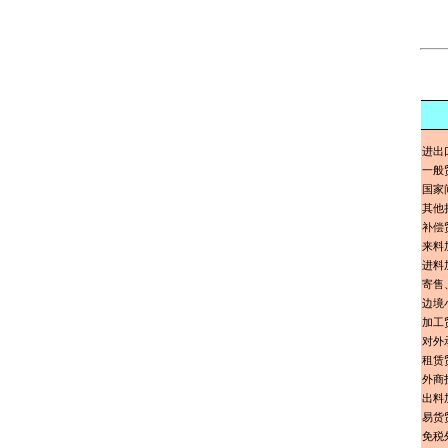
进出
一般
国家
其他
补偿
来料
进料
寄售
边境
加工
对外
租赁
外商
出料
易货
免税