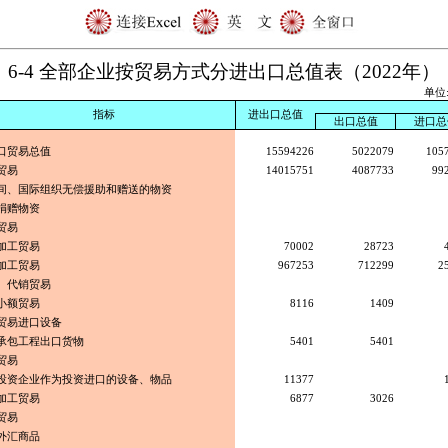
6-4 全部企业按贸易方式分进出口总值表（2022年）
单位
指标
进出口总值
出口总值
进口总
口贸易总值
15594226
5022079
105
贸易
14015751
4087733
99
间、国际组织无偿援助和赠送的物资
捐赠物资
贸易
加工贸易
70002
28723
加工贸易
967253
712299
2
、代销贸易
小额贸易
8116
1409
贸易进口设备
承包工程出口货物
5401
5401
贸易
投资企业作为投资进口的设备、物品
11377
加工贸易
6877
3026
贸易
外汇商品