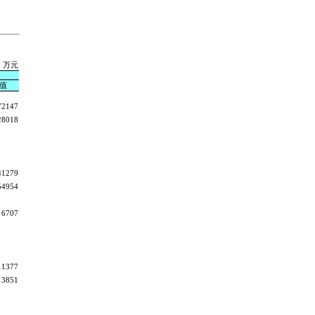
: 万元
值
72147
28018
41279
54954
6707
11377
3851