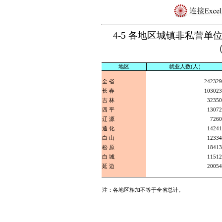
4-5 各地区城镇非私营
（
地区
就业人数(人）
全 省
242329
长 春
103023
吉 林
32350
四 平
13072
辽 源
7260
通 化
14241
白 山
12334
松 原
18413
白 城
11512
延 边
20054
注：各地区相加不等于全省总计。