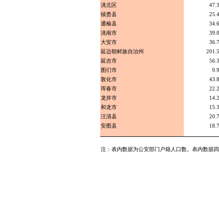
洮北区
47.
镇赉县
25.
通榆县
34.
洮南市
39.
大安市
36.
延边朝鲜族自治州
201.
延吉市
56.
图们市
9.
敦化市
43.
珲春市
22.
龙井市
14.
和龙市
15.
汪清县
20.
安图县
18.
注：表内数据为公安部门户籍人口数。表内数据四