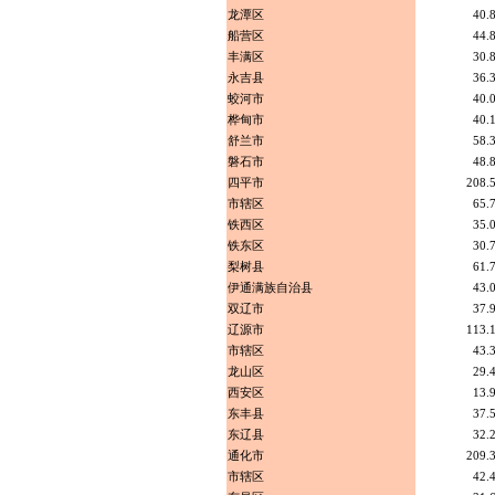
龙潭区
40.
船营区
44.
丰满区
30.
永吉县
36.
蛟河市
40.
桦甸市
40.
舒兰市
58.
磐石市
48.
四平市
208.
市辖区
65.
铁西区
35.
铁东区
30.
梨树县
61.
伊通满族自治县
43.
双辽市
37.
辽源市
113.
市辖区
43.
龙山区
29.
西安区
13.
东丰县
37.
东辽县
32.
通化市
209.
市辖区
42.