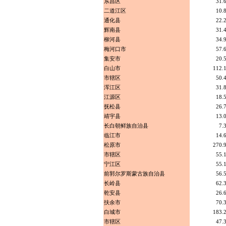
东昌区
31.
二道江区
10.
通化县
22.
辉南县
31.
柳河县
34.
梅河口市
57.
集安市
20.
白山市
112.
市辖区
50.
浑江区
31.
江源区
18.
抚松县
26.
靖宇县
13.
长白朝鲜族自治县
7.
临江市
14.
松原市
270.
市辖区
55.
宁江区
55.
前郭尔罗斯蒙古族自治县
56.
长岭县
62.
乾安县
26.
扶余市
70.
白城市
183.
市辖区
47.