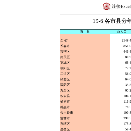
19-6 各市县
市、县
总人口
全 省
2549.
长春市
851.
市辖区
448.
南关区
80.
宽城区
68.
朝阳区
77.
二道区
56.
绿园区
64.
双阳区
35.
九台区
65.
农安县
104.
榆树市
118.
德惠市
78.
公主岭市
100.
吉林市
399.
市辖区
175.
昌邑区
59.