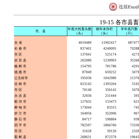
19-15 各市
年底大牲畜头数
猪年末存栏
羊年底只数
市、县
（头）
（头）
（只）
全 省
4019489
11902417
68747
长 春 市
837401
4240095
7028
市 区
137641
525174
427
农 安 县
262080
1230903
3526
榆 树 市
154795
781786
429
德 惠 市
87849
659252
507
公主岭市
195036
1042980
2137
吉 林 市
653145
1393264
554
市 区
70140
356142
167
永 吉 县
32656
251444
59
蛟 河 市
127632
153473
62
桦 甸 市
173044
83315
74
舒 兰 市
164956
352006
96
磐 石 市
84717
196884
93
四 平 市
782597
1866760
7333
市 区
31628
59120
232
梨 树 县
268631
872579
1964