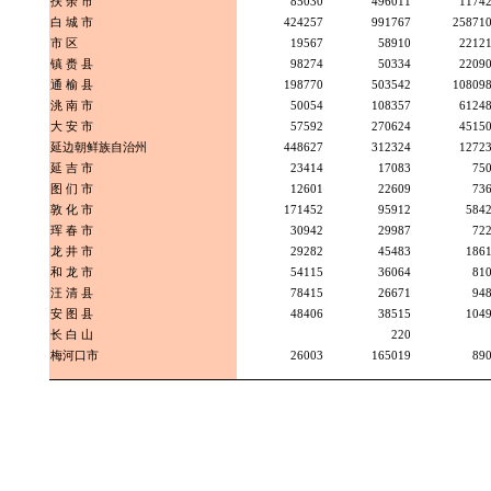
扶 余 市
85030
496011
1174
白 城 市
424257
991767
25871
市 区
19567
58910
2212
镇 赉 县
98274
50334
2209
通 榆 县
198770
503542
10809
洮 南 市
50054
108357
6124
大 安 市
57592
270624
4515
延边朝鲜族自治州
448627
312324
1272
延 吉 市
23414
17083
75
图 们 市
12601
22609
73
敦 化 市
171452
95912
584
珲 春 市
30942
29987
72
龙 井 市
29282
45483
186
和 龙 市
54115
36064
81
汪 清 县
78415
26671
94
安 图 县
48406
38515
104
长 白 山
220
梅河口市
26003
165019
89