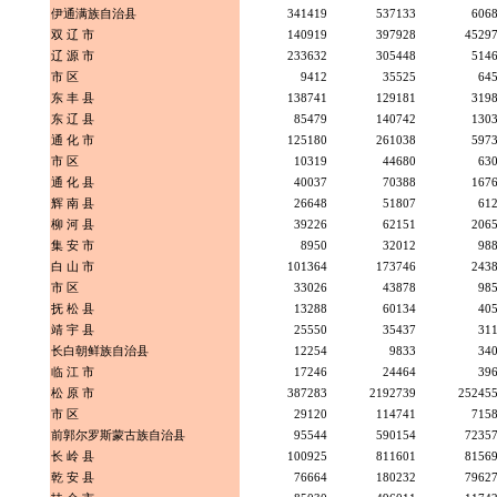
伊通满族自治县
341419
537133
606
双 辽 市
140919
397928
4529
辽 源 市
233632
305448
514
市 区
9412
35525
64
东 丰 县
138741
129181
319
东 辽 县
85479
140742
130
通 化 市
125180
261038
597
市 区
10319
44680
63
通 化 县
40037
70388
167
辉 南 县
26648
51807
61
柳 河 县
39226
62151
206
集 安 市
8950
32012
98
白 山 市
101364
173746
243
市 区
33026
43878
98
抚 松 县
13288
60134
40
靖 宇 县
25550
35437
31
长白朝鲜族自治县
12254
9833
34
临 江 市
17246
24464
39
松 原 市
387283
2192739
25245
市 区
29120
114741
715
前郭尔罗斯蒙古族自治县
95544
590154
7235
长 岭 县
100925
811601
8156
乾 安 县
76664
180232
7962