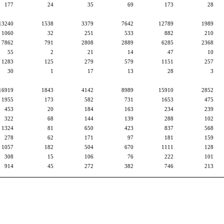
177
24
35
69
173
28
13240
1538
3379
7642
12789
1989
1060
32
251
533
882
210
7862
791
2808
2889
6285
2368
55
2
21
14
47
10
1283
125
279
579
1151
257
30
1
17
13
28
3
16919
1843
4142
8989
15910
2852
1955
173
582
731
1653
475
453
20
184
163
234
239
322
68
144
139
288
102
1324
81
650
423
837
568
278
62
171
97
181
159
1057
182
504
670
1111
128
308
15
106
76
222
101
914
45
272
382
746
213