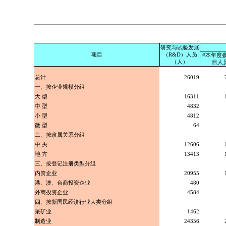
研究与试验发展
项目
（R&D）人员
#本年度
（人）
目人
总计
26019
一、按企业规模分组
大 型
16311
中 型
4832
小 型
4812
微 型
64
二、按隶属关系分组
中 央
12606
地 方
13413
三、按登记注册类型分组
内资企业
20955
港、澳、台商投资企业
480
外商投资企业
4584
四、按新国民经济行业大类分组
采矿业
1462
制造业
24356