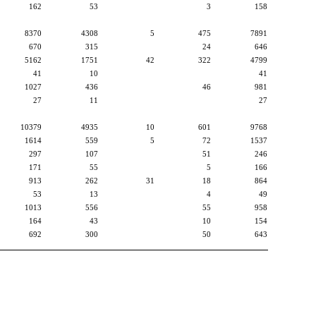
162
53
3
158
8370
4308
5
475
7891
670
315
24
646
5162
1751
42
322
4799
41
10
41
1027
436
46
981
27
11
27
10379
4935
10
601
9768
1614
559
5
72
1537
297
107
51
246
171
55
5
166
913
262
31
18
864
53
13
4
49
1013
556
55
958
164
43
10
154
692
300
50
643