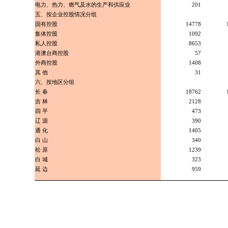
电力、热力、燃气及水的生产和供应业
201
五、按企业控股情况分组
国有控股
14778
集体控股
1092
私人控股
8653
港澳台商控股
57
外商控股
1408
其 他
31
六、按地区分组
长 春
18762
吉 林
2128
四 平
473
辽 源
390
通 化
1405
白 山
340
松 原
1239
白 城
323
延 边
959