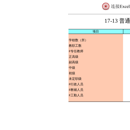
17-13
项目
学校数（所）
教职工数
#专任教师
正高级
副高级
中级
初级
未定职级
#行政人员
#教辅人员
#工勤人员