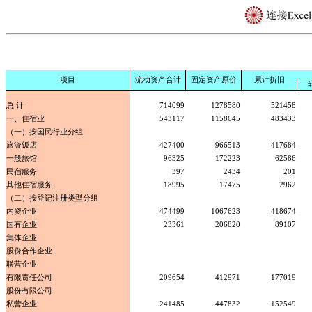
项目
流动资产合计
固定资产原价
累计折旧
总 计
714099
1278580
521458
一、住宿业
543117
1158645
483433
（一）按国民行业分组
旅游饭店
427400
966513
417684
一般旅馆
96325
172223
62586
民宿服务
397
2434
201
其他住宿服务
18995
17475
2962
（二）按登记注册类型分组
内资企业
474499
1067623
418674
国有企业
23361
206820
89107
集体企业
股份合作企业
联营企业
有限责任公司
209654
412971
177019
股份有限公司
私营企业
241485
447832
152549