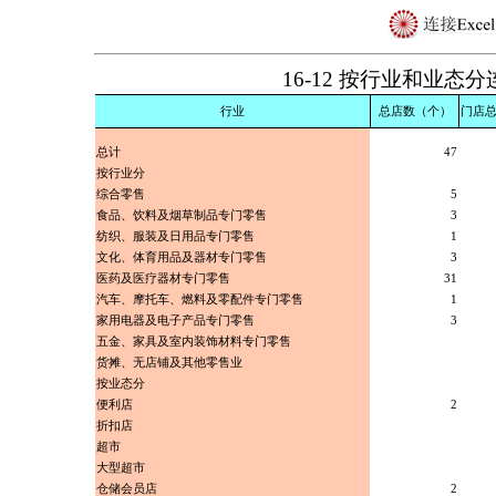
16-12 按行业和业态
行业
总店数（个）
门店
总计
47
按行业分
综合零售
5
食品、饮料及烟草制品专门零售
3
纺织、服装及日用品专门零售
1
文化、体育用品及器材专门零售
3
医药及医疗器材专门零售
31
汽车、摩托车、燃料及零配件专门零售
1
家用电器及电子产品专门零售
3
五金、家具及室内装饰材料专门零售
货摊、无店铺及其他零售业
按业态分
便利店
2
折扣店
超市
大型超市
仓储会员店
2