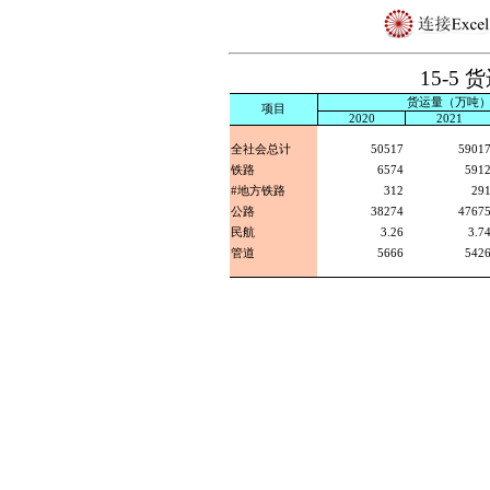
15-5
货运量（万吨
项目
2020
2021
全社会总计
50517
5901
铁路
6574
591
#地方铁路
312
29
公路
38274
4767
民航
3.26
3.7
管道
5666
542