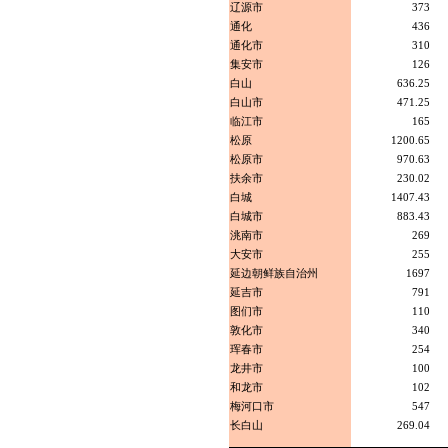
辽源市
373
通化
436
通化市
310
集安市
126
白山
636.25
白山市
471.25
临江市
165
松原
1200.65
松原市
970.63
扶余市
230.02
白城
1407.43
白城市
883.43
洮南市
269
大安市
255
延边朝鲜族自治州
1697
延吉市
791
图们市
110
敦化市
340
珲春市
254
龙井市
100
和龙市
102
梅河口市
547
长白山
269.04