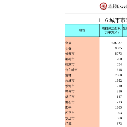
11-6 城市
清扫保洁面积
生
城市
（万平方米）
全省
19902.37
长春
9305
长春市
8073
榆树市
260
德惠市
354
公主岭市
618
吉林
2668
吉林市
1882
蛟河市
210
桦甸市
216
舒兰市
147
磐石市
213
四平
1363
四平市
1003
双辽市
360
辽源
373