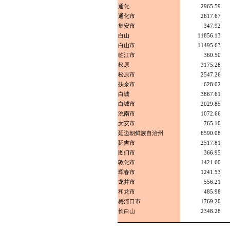
通化
2965.59
通化市
2617.67
集安市
347.92
白山
11856.13
白山市
11495.63
临江市
360.50
松原
3175.28
松原市
2547.26
扶余市
628.02
白城
3867.61
白城市
2029.85
洮南市
1072.66
大安市
765.10
延边朝鲜族自治州
6590.08
延吉市
2517.81
图们市
366.95
敦化市
1421.60
珲春市
1241.53
龙井市
556.21
和龙市
485.98
梅河口市
1769.20
长白山
2348.28