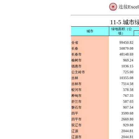
11-5 城
绿地面积（公
城市
顷）
全省
99450.82
长春
50879.08
长春市
48148.69
榆树市
969.24
德惠市
1036.15
公主岭市
725.00
吉林
10355.08
吉林市
7514.58
蛟河市
578.58
桦甸市
767.35
舒兰市
587.03
磐石市
907.54
四平
3599.68
四平市
2669.80
双辽市
929.88
辽源
2044.81
辽源市
2044.81