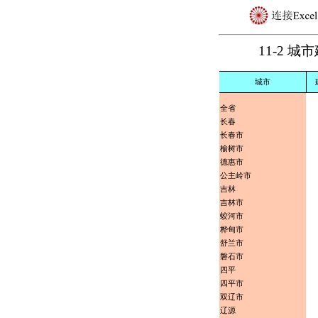
11-2 城
城市
全省
长春
长春市
榆树市
德惠市
公主岭市
吉林
吉林市
蛟河市
桦甸市
舒兰市
磐石市
四平
四平市
双辽市
辽源