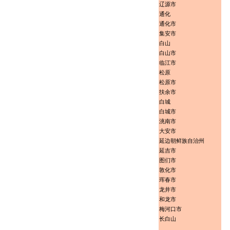
辽源市
通化
通化市
集安市
白山
白山市
临江市
松原
松原市
扶余市
白城
白城市
洮南市
大安市
延边朝鲜族自治州
延吉市
图们市
敦化市
珲春市
龙井市
和龙市
梅河口市
长白山