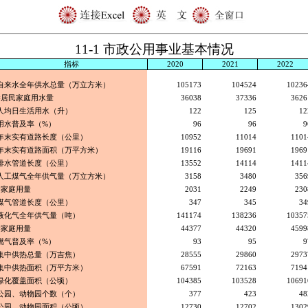
11-1 市政公用事业基本情况
指标
2020
2021
2022
自来水全年供水总量（万立方米）
105173
104524
10236
#居民家庭用水量
36038
37336
3626
人均日生活用水（升）
122
125
12
用水普及率（%）
96
96
9
年末实有道路长度（公里）
10952
11014
1101
年末实有道路面积（万平方米）
19116
19691
1969
排水管道长度（公里）
13552
14114
1411
人工煤气全年供气量（万立方米）
3158
3480
356
#家庭用量
2031
2249
230
煤气管道长度（公里）
347
345
34
液化气全年供气量（吨）
141174
138236
10357
#家庭用量
44377
44320
4599
燃气普及率（%）
93
95
9
集中供热总量（万吉焦）
28555
29860
2973
集中供热面积（万平方米）
67591
72163
7194
绿化覆盖面积（公顷）
104385
103528
10691
公园、动物园个数（个）
377
423
48
公园、动物园面积（公顷）
12730
12702
1302