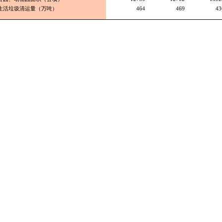
生活垃圾清运量（万吨）
464
469
43