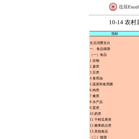
10-14 
指标
生活消费支出
一、食品烟酒
（一）食品
1.谷物
2.薯类
3.豆类
4.食用油
5.蔬菜和食用菌
6.肉类
7.禽类
8.水产品
9.蛋类
10.奶类
11.干鲜瓜果类
12.糖果糕点类
13.其他食品
（二）烟酒