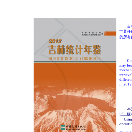
吉林大
世界任
的所有
Copywri
may ber
mechani
retrieva
differe
in 201
本光盘可
以上版
Using 
operati