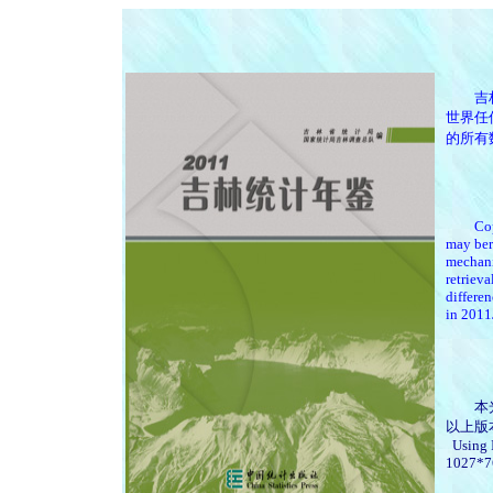
吉林大
世界任
的所有
Copywri
may ber
mechani
retrieva
differe
in 201
本光盘可
以上版
Using I
1027*76