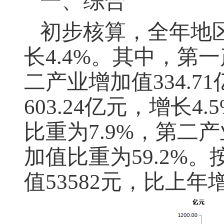
一、综合
初步核算，全年地
长
4.4%
。其中，第一
二产业增加值
334.71
603.24
亿元，增长
4.
比重为
7.9%
，第二产
加值比重为
59.2%
。
值
53582
元，比上年