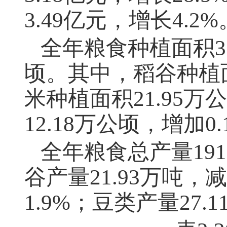
3.49
亿元，增长
4.2%
全年粮食种植面积
3
顷。其中，稻谷种植
米种植面积
21.95
万公
12.18
万公顷，增加
0.
全年粮食总产量
191
谷产量
21.93
万吨，减
1.9%
；豆类产量
27.1