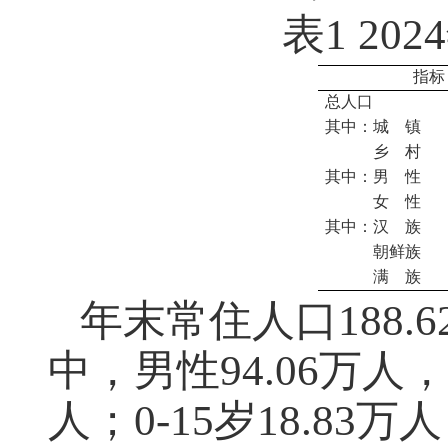
表
1 2024
指标
总人口
其中：城 镇
乡 村
其中：男 性
女 性
其中：汉 族
朝鲜族
满 族
年末常住人口
188.6
中，男性
94.06
万人，
人；
0-15
岁
18.83
万人