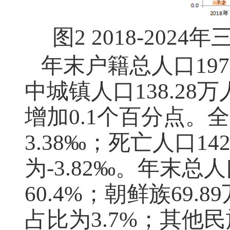
图
2 2018-2024
年
年末户籍总人口
197
中城镇人口
138.28
万
增加
0.1
个百分点。全
3.38
‰；死亡人口
14
为
-3.82
‰。年末总人
60.4%
；朝鲜族
69.89
占比为
3.7%
；其他民