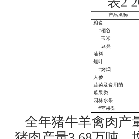
表
2 
产品名称
粮食
#
稻谷
玉米
豆类
油料
烟叶
#
烤烟
人参
蔬菜及食用菌
瓜果类
园林水果
#
苹果梨
全年猪牛羊禽肉产
猪肉产量
3.68
万吨，