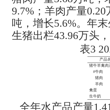
9.7%
；羊肉产量
0.20
吨，增长
5.6%
。年末
生猪出栏
43.96
万头，
表
3 2
产品
猪牛羊禽肉
#
牛肉
猪肉
羊肉
禽蛋
生牛奶
全年水产品产量
1.4