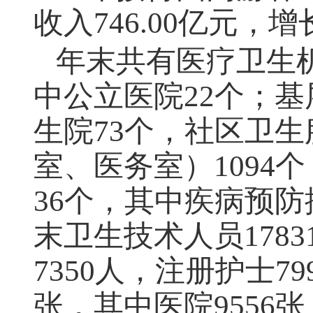
收入
746.00
亿元，增
年末共有医疗卫生
中公立医院
22
个；基
生院
73
个，社区卫生
室、医务室）
1094
个
36
个，其中疾病预防
末卫生技术人员
1783
7350
人，注册护士
79
张，其中医院
9556
张