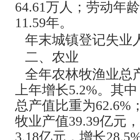
64.61
万人；劳动年龄
11.59
年。
年末城镇登记失业
二、农业
全年农林牧渔业总
上年增长
5.2%
。其中
总产值比重为
62.6%
牧业产值
39.39
亿元，
3.18
亿元，增长
28.5