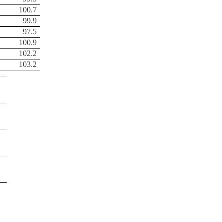
100.7
99.9
97.5
100.9
102.2
103.2