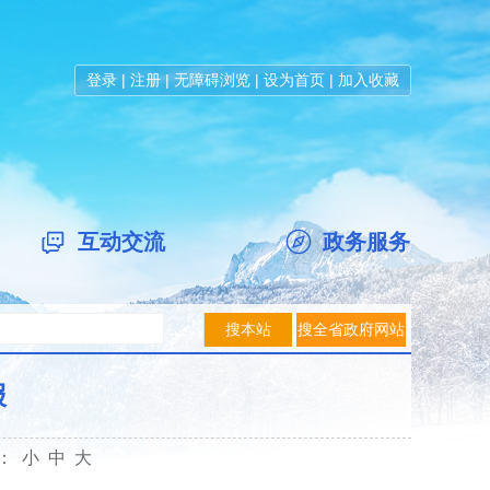
登录
|
注册
|
无障碍浏览
|
设为首页
|
加入收藏
互动交流
政务服务
报
体：
小
中
大