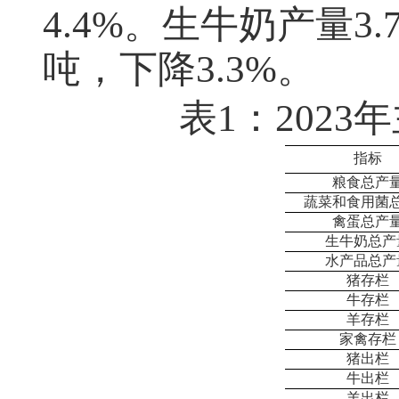
4.4%。生牛奶产量3.
吨，下降3.3%。
表
1：202
指标
粮食总产
蔬菜和食用菌
禽蛋总产
生牛奶总产
水产品总产
猪存栏
牛存栏
羊存栏
家禽存栏
猪出栏
牛出栏
羊出栏