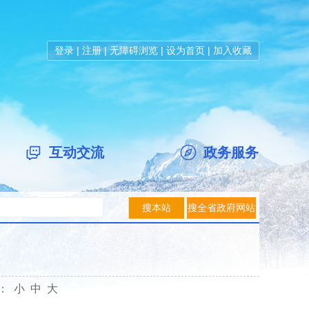
登录
|
注册
|
无障碍浏览
|
设为首页
|
加入收藏
互动交流
政务服务
体：
小
中
大