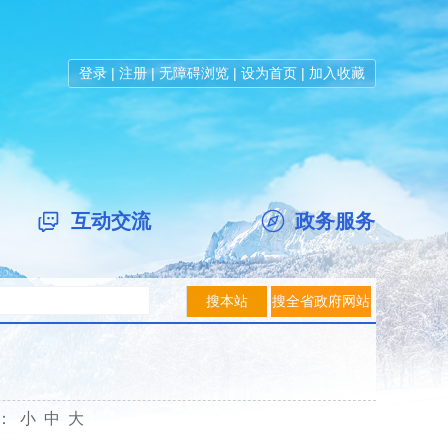
登录
|
注册
|
无障碍浏览
|
设为首页
|
加入收藏
互动交流
政务服务
体：
小
中
大