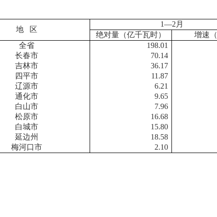
1—2月
地 区
绝对量（亿千瓦时）
增速（
全省
198.01
长春市
70.14
吉林市
36.17
四平市
11.87
辽源市
6.21
通化市
9.65
白山市
7.96
松原市
16.68
白城市
15.80
延边州
18.58
梅河口市
2.10