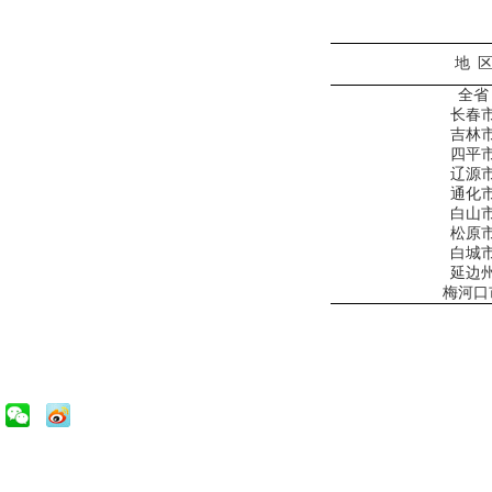
地
全省
长春
吉林
四平
辽源
通化
白山
松原
白城
延边
梅河口