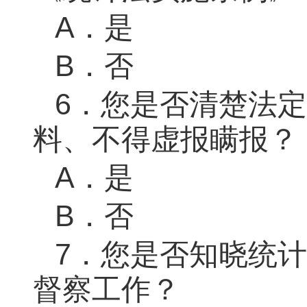
A．
是
B．否
6．
您是否清楚法定
料、不得虚报瞒报？
A．
是
B．否
7．
您是否知晓统计
督察工作？