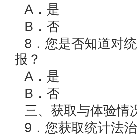
A．是
B．否
8．
您是否知道对统
报？
A．是
B．否
三、获取与体验情
9．
您获取统计法治