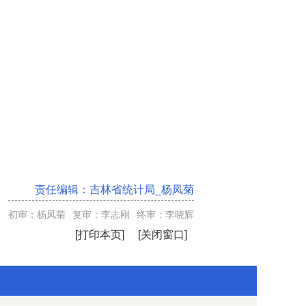
责任编辑：
吉林省统计局_杨凤菊
初审：杨凤菊
复审：李志刚
终审：李晓辉
[打印本页]
[关闭窗口]