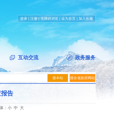
登录
|
注册
|
无障碍浏览
|
设为首页
|
加入收藏
互动交流
政务服务
查报告
体：
小
中
大