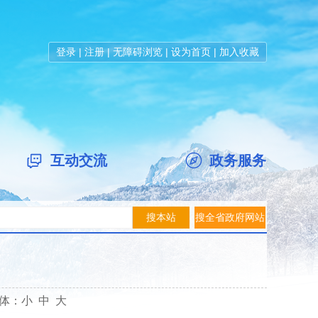
登录
|
注册
|
无障碍浏览
|
设为首页
|
加入收藏
互动交流
政务服务
体：
小
中
大