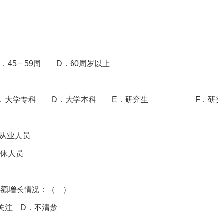
．45－59周 D．60周岁以上
 C．大学专科 D．大学本科 E．研究生 F．研
从业人员
休人员
总额增长情况：（ ）
关注 D．不清楚