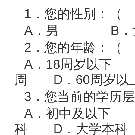
1
．您的性别：（ 
A
．男
B
．
2
．您的年龄：（ 
A
．
18
周岁以
周
D
．
60
周岁以
3
．您当前的学历层
A
．初中及以
科
D
．大学